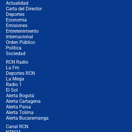
Actualidad
Carta del Director
Posesión de Abelardo De La Espriella
Deportes
en Cali: ¿qué pasará con los
Economía
congresistas del Pacto Histórico que
Emisiones
no asistirán?
Entretenimiento
Internacional
Álvaro Uribe asistirá a la posesión y
Orden Público
crece el pulso por la elección del
Política
contralor
Sociedad
RCN Radio
🔴 EN VIVO | Noticiero La FM con
La Fm
Juan Lozano - 6 de agosto de 2026
Deportes RCN
La Mega
Radio 1
El Sol
Alerta Bogotá
Alerta Cartagena
Alerta Paisa
Alerta Tolima
Alerta Bucaramanga
Canal RCN