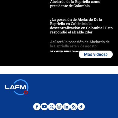
Abelardo de la Espriella como
presidente de Colombia
¿La posesión de Abelardo De la
Espriella en Cali inicia la
descentralización en Colombia? Esto
respondió el alcalde Eder
Así será la posesión de Abelardo de
la Espriella este 7 de agosto:
cronograma oficial y detalles clave
Más videos
Desde dermatitis hasta infecciones:
los riesgos de usar cascos de motos
de aplicaciones de transporte
¿Cómo comprar dólares desde el
celular? Requisitos, pasos y
recomendaciones
Las seis de las 6 con Juan Lozano |
jueves 6 de agosto de 2026