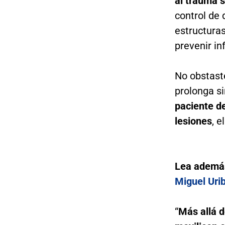
al trauma 
control de 
estructura
prevenir in
No obstaste
prolonga si
paciente de
lesiones
, 
Lea ademá
Miguel Uri
“
Más allá d