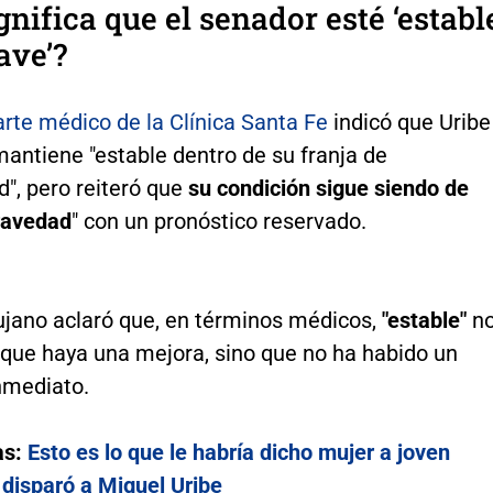
gnifica que el senador esté ‘establ
ave’?
arte médico de la Clínica Santa Fe
indicó que Uribe
antiene "estable dentro de su franja de
", pero reiteró que
su condición sigue siendo de
ravedad
" con un pronóstico reservado.
rujano aclaró que, en términos médicos,
"estable"
n
 que haya una mejora, sino que no ha habido un
nmediato.
as:
Esto es lo que le habría dicho mujer a joven
 disparó a Miguel Uribe