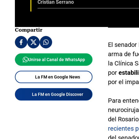
Cristian Serrano
Compartir
El senador
arma de fu
Unirse al Canal de WhatsApp
la Clínica
por
estabil
La FM en Google News
por el impa
La FM en Google Discover
Para entend
neurociruja
del Rosario
recientes 
del senador