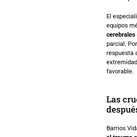
El especial
equipos m
cerebrales
parcial. Po
respuesta 
extremidad
favorable.
Las cru
despué
Barrios Vi