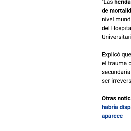
"Las
herida
de mortali
nivel mundi
del Hospita
Universitar
Explicó qu
el trauma 
secundarias
ser irrever
Otras notic
habría disp
aparece