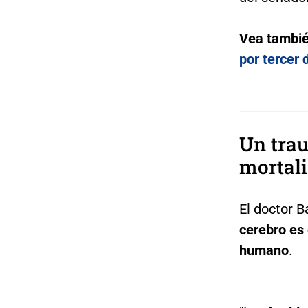
Vea tambi
por tercer 
Un trau
mortal
El doctor B
cerebro es
humano
.