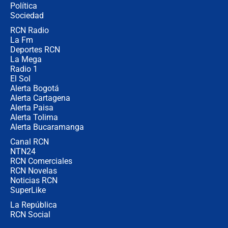
Política
Colombia?
Sociedad
RCN Radio
Ministro de Defensa no descarta el
La Fm
uso de la UNDMO ante posibles
disturbios durante la posesión
Deportes RCN
La Mega
Radio 1
El Sol
Alerta Bogotá
Alerta Cartagena
Alerta Paisa
Alerta Tolima
Alerta Bucaramanga
Canal RCN
NTN24
RCN Comerciales
RCN Novelas
Noticias RCN
SuperLike
La República
RCN Social