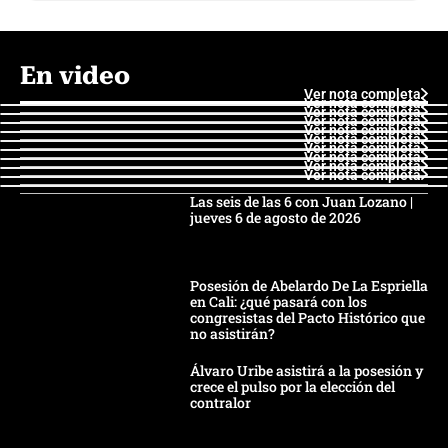
En video
Ver nota completa
Ver nota completa
Ver nota completa
Ver nota completa
Ver nota completa
Ver nota completa
Ver nota completa
Ver nota completa
Ver nota completa
Ver nota completa
Las seis de las 6 con Juan Lozano |
jueves 6 de agosto de 2026
Posesión de Abelardo De La Espriella
en Cali: ¿qué pasará con los
congresistas del Pacto Histórico que
no asistirán?
Álvaro Uribe asistirá a la posesión y
crece el pulso por la elección del
contralor