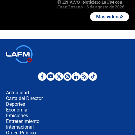
🔴 EN VIVO | Noticiero La FM con
Juan Lozano - 6 de agosto de 2026
Más videos
¿Por qué De la Espriella gobernará
desde Barranquilla? Experto explica
la razón
Estratega de Abelardo de la Espriella
revela cómo venció a la “casta
política” en campaña: “Estaba
completamente seguro”
Alias ‘Calarcá’ habría pagado $60
millones al mes a un supuesto
coronel para filtrar información del
Actualidad
Ejército
Carta del Director
Las razones para escoger al nuevo
Deportes
director de la Policía
Economía
Emisiones
Entretenimiento
Internacional
"Prohibir es la salida fácil": ¿Qué
Orden Público
futuro les espera a las cabalgatas en