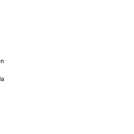
en
la