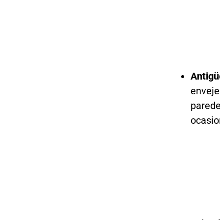
Antigü
enveje
parede
ocasion