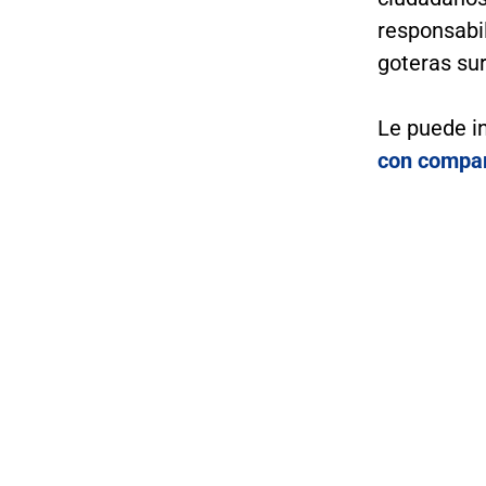
responsabil
goteras su
Le puede i
con compa