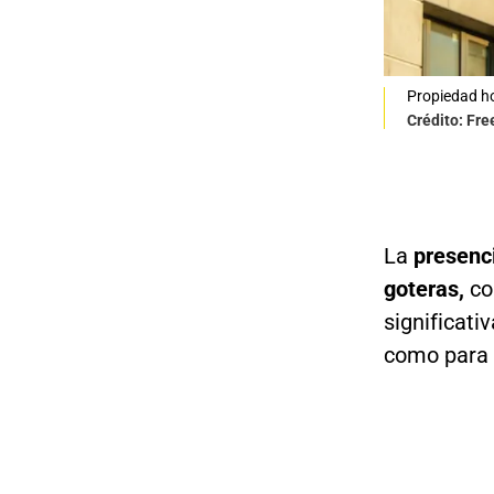
Propiedad h
Crédito: Fre
La
presenci
goteras,
co
significati
como para l