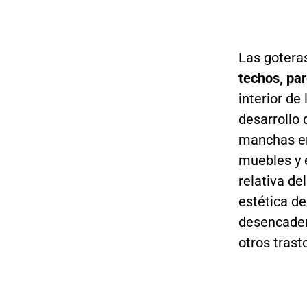
Las gotera
techos, pa
interior de
desarrollo
manchas en 
muebles y 
relativa de
estética d
desencaden
otros trast