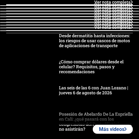
Ver nota completa
Ver nota completa
Ver nota completa
Ver nota completa
Ver nota completa
Ver nota completa
Ver nota completa
Ver nota completa
Ver nota completa
Ver nota completa
Desde dermatitis hasta infecciones:
los riesgos de usar cascos de motos
de aplicaciones de transporte
¿Cómo comprar dólares desde el
celular? Requisitos, pasos y
recomendaciones
Las seis de las 6 con Juan Lozano |
jueves 6 de agosto de 2026
Posesión de Abelardo De La Espriella
en Cali: ¿qué pasará con los
congresistas del Pacto Histórico que
no asistirán?
Más videos