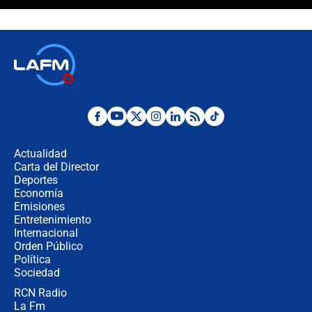
Álvaro Uribe asistirá a la posesión y
crece el pulso por la elección del
contralor
🔴 EN VIVO | Noticiero La FM con
Juan Lozano - 6 de agosto de 2026
¿Por qué De la Espriella gobernará
desde Barranquilla? Experto explica
la razón
Actualidad
Carta del Director
Estratega de Abelardo de la Espriella
Deportes
revela cómo venció a la “casta
Economía
política” en campaña: “Estaba
Emisiones
completamente seguro”
Entretenimiento
Internacional
Alias ‘Calarcá’ habría pagado $60
Orden Público
millones al mes a un supuesto
Política
coronel para filtrar información del
Ejército
Sociedad
RCN Radio
Las razones para escoger al nuevo
La Fm
director de la Policía