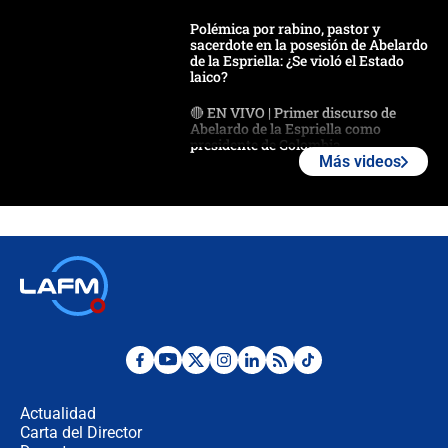
Polémica por rabino, pastor y
sacerdote en la posesión de Abelardo
de la Espriella: ¿Se violó el Estado
laico?
🔴 EN VIVO | Primer discurso de
Abelardo de la Espriella como
presidente de Colombia
Más videos
¿La posesión de Abelardo De la
Espriella en Cali inicia la
descentralización en Colombia? Esto
respondió el alcalde Eder
Así será la posesión de Abelardo de
la Espriella este 7 de agosto:
cronograma oficial y detalles clave
Desde dermatitis hasta infecciones:
los riesgos de usar cascos de motos
de aplicaciones de transporte
Actualidad
Carta del Director