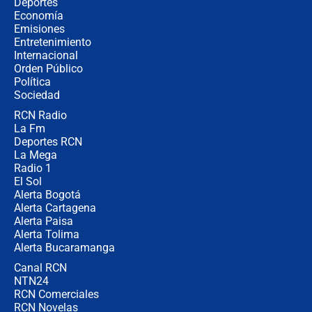
¿Cómo comprar dólares desde el
Deportes
celular? Requisitos, pasos y
Economía
recomendaciones
Emisiones
Entretenimiento
Internacional
Las seis de las 6 con Juan Lozano |
Orden Público
jueves 6 de agosto de 2026
Política
Sociedad
RCN Radio
Posesión de Abelardo De La Espriella
La Fm
en Cali: ¿qué pasará con los
congresistas del Pacto Histórico que
Deportes RCN
no asistirán?
La Mega
Radio 1
El Sol
Alerta Bogotá
Alerta Cartagena
Alerta Paisa
Alerta Tolima
Alerta Bucaramanga
Canal RCN
NTN24
RCN Comerciales
RCN Novelas