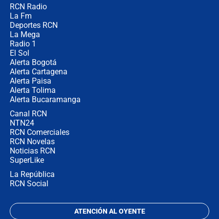
RCN Radio
Posesión de Abelardo De La Espriella
La Fm
en Cali: ¿qué pasará con los
congresistas del Pacto Histórico que
Deportes RCN
no asistirán?
La Mega
Radio 1
El Sol
Alerta Bogotá
Alerta Cartagena
Alerta Paisa
Alerta Tolima
Alerta Bucaramanga
Canal RCN
NTN24
RCN Comerciales
RCN Novelas
Noticias RCN
SuperLike
La República
RCN Social
ATENCIÓN AL OYENTE