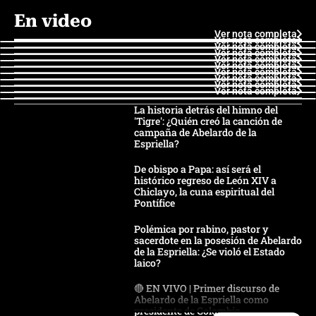
En video
Ver nota completa
Ver nota completa
Ver nota completa
Ver nota completa
Ver nota completa
Ver nota completa
Ver nota completa
Ver nota completa
Ver nota completa
Ver nota completa
La historia detrás del himno del
'Tigre': ¿Quién creó la canción de
campaña de Abelardo de la
Espriella?
De obispo a Papa: así será el
histórico regreso de León XIV a
Chiclayo, la cuna espiritual del
Pontífice
Polémica por rabino, pastor y
sacerdote en la posesión de Abelardo
de la Espriella: ¿Se violó el Estado
laico?
🔴 EN VIVO | Primer discurso de
Abelardo de la Espriella como
presidente de Colombia