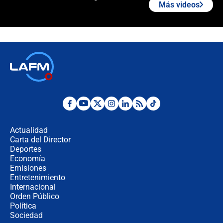
Más videos
¿La posesión de Abelardo De la
Espriella en Cali inicia la
descentralización en Colombia? Esto
respondió el alcalde Eder
Así será la posesión de Abelardo de
la Espriella este 7 de agosto:
cronograma oficial y detalles clave
Desde dermatitis hasta infecciones:
los riesgos de usar cascos de motos
de aplicaciones de transporte
Actualidad
Carta del Director
¿Cómo comprar dólares desde el
Deportes
celular? Requisitos, pasos y
Economía
recomendaciones
Emisiones
Entretenimiento
Internacional
Las seis de las 6 con Juan Lozano |
Orden Público
jueves 6 de agosto de 2026
Política
Sociedad