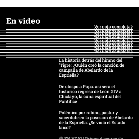
En video
Ver nota completa
Ver nota completa
Ver nota completa
Ver nota completa
Ver nota completa
Ver nota completa
Ver nota completa
Ver nota completa
Ver nota completa
Ver nota completa
La historia detrás del himno del
'Tigre': ¿Quién creó la canción de
campaña de Abelardo de la
Espriella?
De obispo a Papa: así será el
histórico regreso de León XIV a
Chiclayo, la cuna espiritual del
Pontífice
Polémica por rabino, pastor y
sacerdote en la posesión de Abelardo
de la Espriella: ¿Se violó el Estado
laico?
🔴 EN VIVO | Primer discurso de