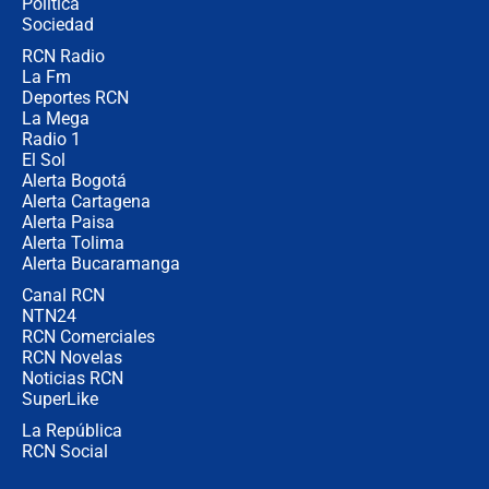
Política
Sociedad
RCN Radio
Posesión de Abelardo De La Espriella
La Fm
en Cali: ¿qué pasará con los
congresistas del Pacto Histórico que
Deportes RCN
no asistirán?
La Mega
Radio 1
El Sol
Alerta Bogotá
Alerta Cartagena
Alerta Paisa
Alerta Tolima
Alerta Bucaramanga
Canal RCN
NTN24
RCN Comerciales
RCN Novelas
Noticias RCN
SuperLike
La República
RCN Social