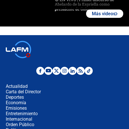
Abelardo de la Espriella como
presidente de Colombia
Más videos
¿La posesión de Abelardo De la
Espriella en Cali inicia la
descentralización en Colombia? Esto
respondió el alcalde Eder
Así será la posesión de Abelardo de
la Espriella este 7 de agosto:
cronograma oficial y detalles clave
Desde dermatitis hasta infecciones:
los riesgos de usar cascos de motos
de aplicaciones de transporte
Actualidad
Carta del Director
¿Cómo comprar dólares desde el
Deportes
celular? Requisitos, pasos y
Economía
recomendaciones
Emisiones
Entretenimiento
Internacional
Las seis de las 6 con Juan Lozano |
Orden Público
jueves 6 de agosto de 2026