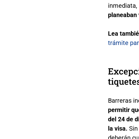
inmediata,
planeaban v
Lea tambi
trámite pa
Excepci
tiquete
Barreras in
permitir q
del 24 de d
la visa.
Sin 
deberán cum