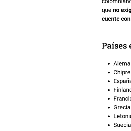
colombianos
que
no exi
cuente con
Países 
Aleman
Chipre
España
Finlan
Franci
Grecia
Letoni
Suecia