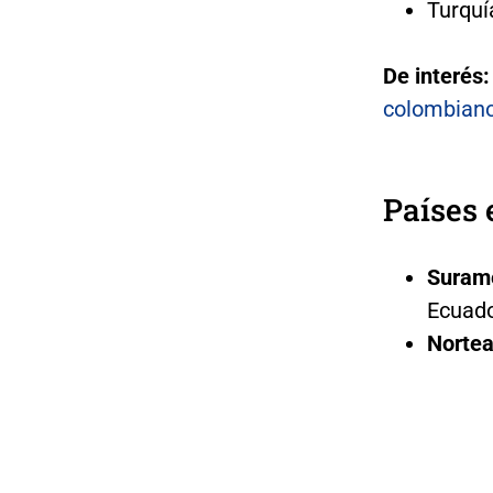
Turquí
De interés
colombiano
Países 
Suramé
Ecuado
Nortea