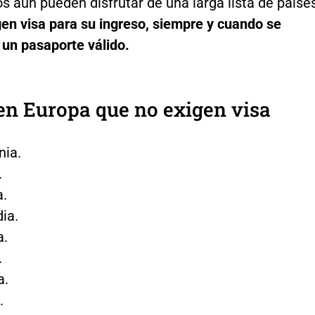
 aún pueden disfrutar de una larga lista de paíse
gen visa para su ingreso, siempre y cuando se
 un pasaporte válido.
en Europa que no exigen visa
ia.
.
.
dia.
a.
.
a.
.