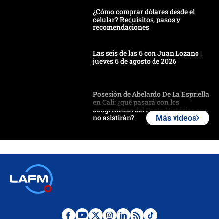
¿Cómo comprar dólares desde el
celular? Requisitos, pasos y
recomendaciones
Las seis de las 6 con Juan Lozano |
jueves 6 de agosto de 2026
Posesión de Abelardo De La Espriella
en Cali: ¿qué pasará con los
congresistas del Pacto Histórico que
no asistirán?
Más videos
Álvaro Uribe asistirá a la posesión y
crece el pulso por la elección del
contralor
🔴 EN VIVO | Noticiero La FM con
Juan Lozano - 6 de agosto de 2026
¿Por qué De la Espriella gobernará