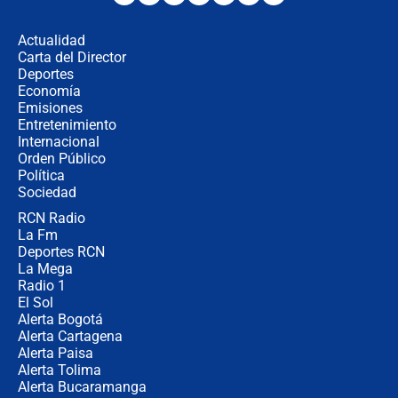
desde Barranquilla? Experto explica
la razón
Actualidad
Carta del Director
Estratega de Abelardo de la Espriella
Deportes
revela cómo venció a la “casta
Economía
política” en campaña: “Estaba
Emisiones
completamente seguro”
Entretenimiento
Internacional
Alias ‘Calarcá’ habría pagado $60
Orden Público
millones al mes a un supuesto
Política
coronel para filtrar información del
Ejército
Sociedad
RCN Radio
Las razones para escoger al nuevo
La Fm
director de la Policía
Deportes RCN
La Mega
Radio 1
El Sol
Alerta Bogotá
Alerta Cartagena
Alerta Paisa
Alerta Tolima
Alerta Bucaramanga