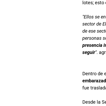
lotes; esto
"Ellos se e
sector de E
de ese sec
personas so
presencia I
seguir
"
. ag
Dentro de 
embarazad
fue traslad
Desde la Se