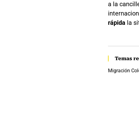
a la cancil
internacio
rápida
la s
Temas re
Migración Co