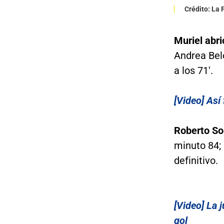
Crédito: La
Muriel abri
Andrea Bel
a los 71'.
[Video] Así
Roberto So
minuto 84;
definitivo.
[Video] La
gol