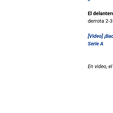
El delante
derrota 2-3
[Video] ¡Ba
Serie A
En video, e