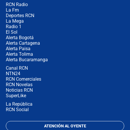
RCN Radio
Las razones para escoger al nuevo
La Fm
director de la Policía
Deportes RCN
La Mega
Radio 1
El Sol
Alerta Bogotá
Alerta Cartagena
Alerta Paisa
Alerta Tolima
Alerta Bucaramanga
Canal RCN
NTN24
RCN Comerciales
RCN Novelas
Noticias RCN
SuperLike
La República
RCN Social
ATENCIÓN AL OYENTE