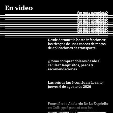
En video
Ver nota completa
Ver nota completa
Ver nota completa
Ver nota completa
Ver nota completa
Ver nota completa
Ver nota completa
Ver nota completa
Ver nota completa
Ver nota completa
Desde dermatitis hasta infecciones:
los riesgos de usar cascos de motos
de aplicaciones de transporte
¿Cómo comprar dólares desde el
celular? Requisitos, pasos y
recomendaciones
Las seis de las 6 con Juan Lozano |
jueves 6 de agosto de 2026
Posesión de Abelardo De La Espriella
en Cali: ¿qué pasará con los
congresistas del Pacto Histórico que