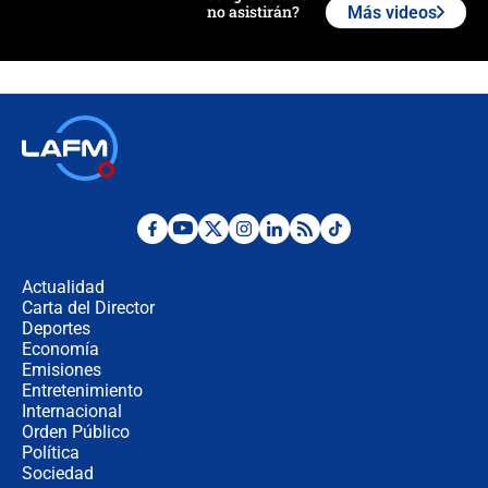
no asistirán?
Más videos
Álvaro Uribe asistirá a la posesión y
crece el pulso por la elección del
contralor
🔴 EN VIVO | Noticiero La FM con
Juan Lozano - 6 de agosto de 2026
¿Por qué De la Espriella gobernará
desde Barranquilla? Experto explica
la razón
Actualidad
Carta del Director
Estratega de Abelardo de la Espriella
Deportes
revela cómo venció a la “casta
Economía
política” en campaña: “Estaba
Emisiones
completamente seguro”
Entretenimiento
Internacional
Alias ‘Calarcá’ habría pagado $60
Orden Público
millones al mes a un supuesto
Política
coronel para filtrar información del
Ejército
Sociedad