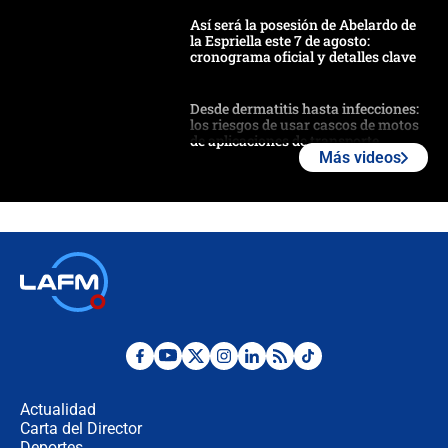
Así será la posesión de Abelardo de
la Espriella este 7 de agosto:
cronograma oficial y detalles clave
Desde dermatitis hasta infecciones:
los riesgos de usar cascos de motos
de aplicaciones de transporte
Más videos
¿Cómo comprar dólares desde el
celular? Requisitos, pasos y
recomendaciones
Las seis de las 6 con Juan Lozano |
jueves 6 de agosto de 2026
Posesión de Abelardo De La Espriella
en Cali: ¿qué pasará con los
congresistas del Pacto Histórico que
Actualidad
no asistirán?
Carta del Director
Álvaro Uribe asistirá a la posesión y
Deportes