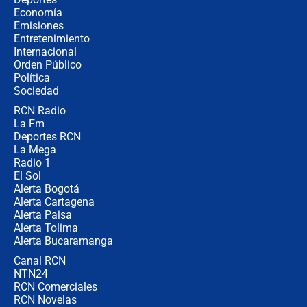
crece el pulso por la elección del
Economía
contralor
Emisiones
Entretenimiento
Internacional
🔴 EN VIVO | Noticiero La FM con
Orden Público
Juan Lozano - 6 de agosto de 2026
Política
Sociedad
RCN Radio
¿Por qué De la Espriella gobernará
La Fm
desde Barranquilla? Experto explica
la razón
Deportes RCN
La Mega
Radio 1
El Sol
Alerta Bogotá
Alerta Cartagena
Alerta Paisa
Alerta Tolima
Alerta Bucaramanga
Canal RCN
NTN24
RCN Comerciales
RCN Novelas