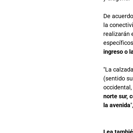
De acuerdo
la conectiv
realizarán 
específico
ingreso o l
"La calzada
(sentido su
occidental,
norte sur, 
la avenida
"
Lea tambi