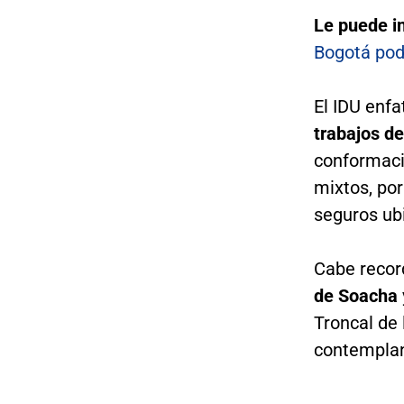
Le puede i
Bogotá pod
El IDU enfa
trabajos d
conformació
mixtos, por
seguros ubi
Cabe recor
de Soacha
Troncal de 
contemplan