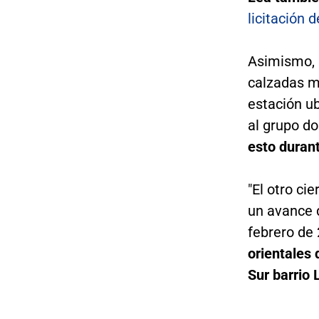
licitación 
Asimismo, s
calzadas mi
estación ub
al grupo do
esto duran
"El otro ci
un avance d
febrero de
orientales 
Sur barrio 