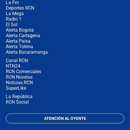
La Fm
jefes criminales ligados a la Paz
Total de Petro?: Las razones que
Deportes RCN
motivaron la decisión
La Mega
Radio 1
El Sol
Alerta Bogotá
Alerta Cartagena
Alerta Paisa
Alerta Tolima
Alerta Bucaramanga
Canal RCN
NTN24
RCN Comerciales
RCN Novelas
Noticias RCN
SuperLike
La República
RCN Social
ATENCIÓN AL OYENTE