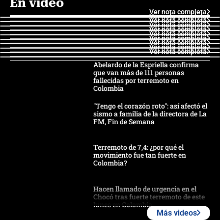
En video
Ver nota completa
Ver nota completa
Ver nota completa
Ver nota completa
Ver nota completa
Ver nota completa
Ver nota completa
Ver nota completa
Ver nota completa
Ver nota completa
Abelardo de la Espriella confirma
que van más de 111 personas
fallecidas por terremoto en
Colombia
"Tengo el corazón roto": así afectó el
sismo a familia de la directora de La
FM, Fin de Semana
Terremoto de 7,4: ¿por qué el
movimiento fue tan fuerte en
Colombia?
Hacen llamado de urgencia en el
Chocó tras fuerte terremoto de este
lunes en Colombia
Más videos