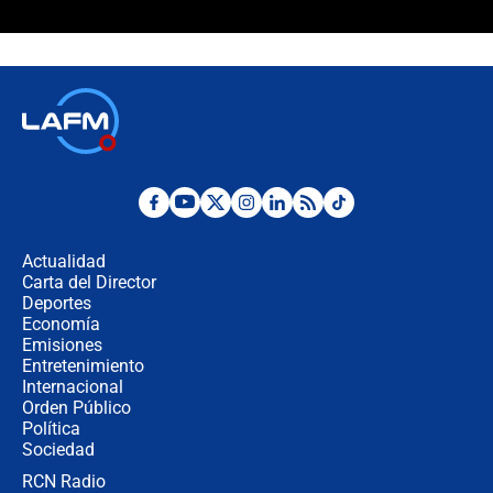
Estas fueron las medidas que activó
la UNGRD tras el fuerte terremoto de
7,4 hoy en Colombia
Terremoto en Cali: colapsó edificio
de tres pisos y rescataron a una
niña entre los escombros
Fuerte temblor en Colombia hoy:
evacúan edificios y reportan daños
en Pereira, Armenia y Medellín
Actualidad
Carta del Director
Fuerte terremoto en Colombia se
Deportes
registró hoy 10 de agosto; sacudida
Economía
se sintió en varias ciudades
Emisiones
Entretenimiento
Internacional
🔴 EN VIVO | Noticiero La FM con
Orden Público
Juan Lozano - 10 de agosto de 2026
Política
Sociedad
RCN Radio
¿Por qué trasladaron desde Itagüí a