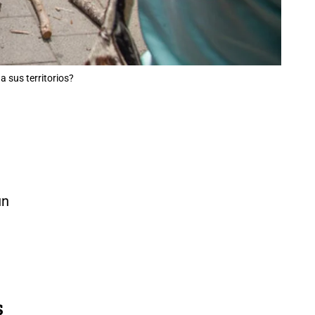
 sus territorios?
un
s