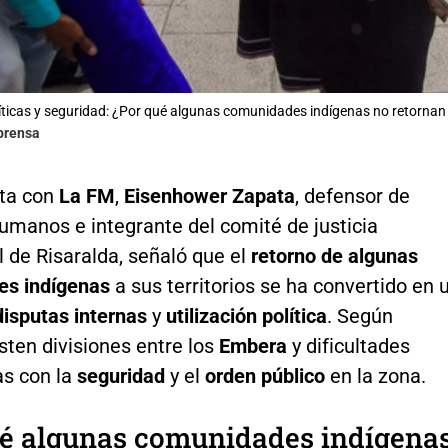
íticas y seguridad: ¿Por qué algunas comunidades indígenas no retornan a
lprensa
sta con
La FM
,
Eisenhower Zapata
, defensor de
umanos e integrante del comité de justicia
l de Risaralda, señaló que el
retorno de algunas
s indígenas
a sus territorios se ha convertido en 
disputas internas
y
utilización política
. Según
isten divisiones entre los
Embera
y dificultades
as con la
seguridad
y el
orden público
en la zona.
ué algunas comunidades indígena