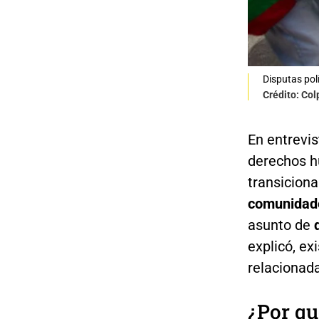
Disputas pol
Crédito: Co
En entrevi
derechos h
transiciona
comunidade
asunto de
explicó, ex
relacionad
¿Por q