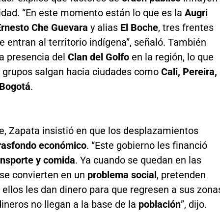
lidad. “En este momento están lo que es la
Augri
Ernesto Che Guevara
y alias
El Boche
, tres frentes
ue entran al territorio indígena”, señaló. También
a presencia del
Clan del Golfo
en la región, lo que
 grupos salgan hacia ciudades como
Cali, Pereira,
 Bogotá
.
e, Zapata insistió en que los desplazamientos
rasfondo económico
. “Este gobierno les financió
ansporte y comida
. Ya cuando se quedan en las
 se convierten en un
problema social
, pretenden
A ellos les dan dinero para que regresen a sus zona
ineros no llegan a la base de la
población
”, dijo.