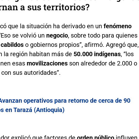
rnan a sus territorios?
có que la situación ha derivado en un
fenómeno
 “Eso se volvió un
negocio
, sobre todo para quienes
s
cabildos
o gobiernos propios”, afirmó. Agregó que,
n la región habitan más de
50.000 indígenas
, “los
enen esas
movilizaciones
son alrededor de 2.000 o
 con sus autoridades”.
Avanzan operativos para retorno de cerca de 90
s en Tarazá (Antioquia)
ador explicó que factores de
orden público
influyen