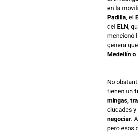
en la movi
Padilla
, el
del
ELN
, q
mencionó l
genera que
Medellín o
No obstant
tienen un
t
mingas, tr
ciudades y
negociar
. 
pero esos d