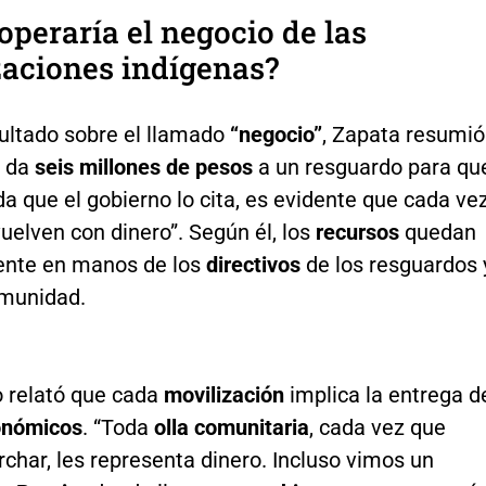
peraría el negocio de las
aciones indígenas?
sultado sobre el llamado
“negocio”
, Zapata resumió
e da
seis millones de pesos
a un resguardo para qu
 que el gobierno lo cita, es evidente que cada ve
uelven con dinero”. Según él, los
recursos
quedan
ente en manos de los
directivos
de los resguardos 
omunidad.
o relató que cada
movilización
implica la entrega d
onómicos
. “Toda
olla comunitaria
, cada vez que
char, les representa dinero. Incluso vimos un