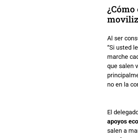
¿Cómo o
moviliz
Al ser con
“Si usted l
marche cada
que salen v
principalm
no en la c
El delegad
apoyos ec
salen a mar