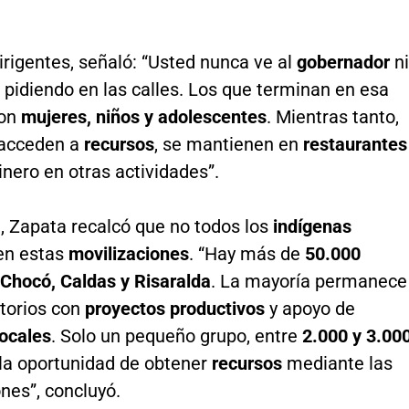
irigentes, señaló: “Usted nunca ve al
gobernador
ni
e pidiendo en las calles. Los que terminan en esa
son
mujeres, niños y adolescentes
. Mientras tanto,
acceden a
recursos
, se mantienen en
restaurantes
inero en otras actividades”.
, Zapata recalcó que no todos los
indígenas
 en estas
movilizaciones
. “Hay más de
50.000
Chocó, Caldas y Risaralda
. La mayoría permanece
itorios con
proyectos productivos
y apoyo de
locales
. Solo un pequeño grupo, entre
2.000 y 3.00
la oportunidad de obtener
recursos
mediante las
nes”, concluyó.