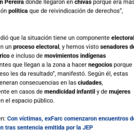
n Pereira
donde llegaron en
chivas
porque era má
ión
política
que de reivindicación de derechos”,
dió que la situación tiene un componente
electora
en un
proceso electoral
, y hemos visto
senadores d
rico
e incluso de
movimientos indígenas
ntes que llegan a la zona a hacer
negocios
porque
eso les da resultado”, manifestó. Según él, estas
generan consecuencias en las
ciudades
,
nte en casos de
mendicidad infantil
y de
mujeres
n el espacio público.
én:
Con víctimas, exFarc comenzaron encuentros d
n tras sentencia emitida por la JEP