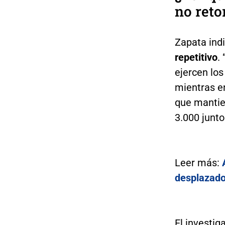
no reto
Zapata indi
repetitivo
.
ejercen lo
mientras e
que manti
3.000 junto
Leer más:
desplazado
El investig