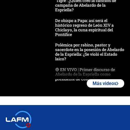
'Tigre': ¿Quién creó la canción de
campaña de Abelardo de la
Espriella?
De obispo a Papa: así será el
histórico regreso de León XIV a
Chiclayo, la cuna espiritual del
Pontífice
Polémica por rabino, pastor y
sacerdote en la posesión de Abelardo
de la Espriella: ¿Se violó el Estado
laico?
🔴 EN VIVO | Primer discurso de
Abelardo de la Espriella como
presidente de Colombia
Más videos
¿La posesión de Abelardo De la
Espriella en Cali inicia la
descentralización en Colombia? Esto
respondió el alcalde Eder
Así será la posesión de Abelardo de
la Espriella este 7 de agosto:
cronograma oficial y detalles clave