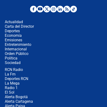
Desde dermatitis hasta infecciones:
los riesgos de usar cascos de motos
de aplicaciones de transporte
Actualidad
Carta del Director
¿Cómo comprar dólares desde el
Deportes
celular? Requisitos, pasos y
Economía
recomendaciones
Emisiones
Entretenimiento
Internacional
Las seis de las 6 con Juan Lozano |
Orden Público
jueves 6 de agosto de 2026
Política
Sociedad
RCN Radio
Posesión de Abelardo De La Espriella
La Fm
en Cali: ¿qué pasará con los
congresistas del Pacto Histórico que
Deportes RCN
no asistirán?
La Mega
Radio 1
El Sol
Alerta Bogotá
Alerta Cartagena
Alerta Paisa