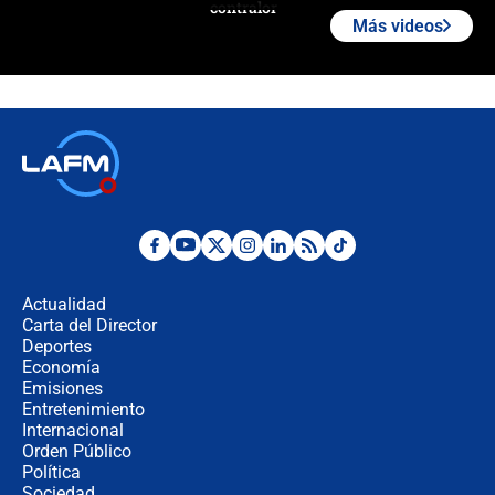
contralor
Más videos
🔴 EN VIVO | Noticiero La FM con
Juan Lozano - 6 de agosto de 2026
¿Por qué De la Espriella gobernará
desde Barranquilla? Experto explica
la razón
Estratega de Abelardo de la Espriella
revela cómo venció a la “casta
política” en campaña: “Estaba
Actualidad
completamente seguro”
Carta del Director
Alias ‘Calarcá’ habría pagado $60
Deportes
millones al mes a un supuesto
Economía
coronel para filtrar información del
Emisiones
Ejército
Entretenimiento
Internacional
Las razones para escoger al nuevo
Orden Público
director de la Policía
Política
Sociedad