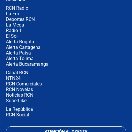
RCN Radio
"Prohibir es la salida fácil": ¿Qué
La Fm
futuro les espera a las cabalgatas en
Colombia?
Deportes RCN
La Mega
Radio 1
El Sol
Alerta Bogotá
Alerta Cartagena
Alerta Paisa
Alerta Tolima
Alerta Bucaramanga
Canal RCN
NTN24
RCN Comerciales
RCN Novelas
Noticias RCN
SuperLike
La República
RCN Social
ATENCIÓN AL OYENTE