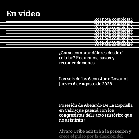
En video
Ver nota completa
Ver nota completa
Ver nota completa
Ver nota completa
Ver nota completa
Ver nota completa
Ver nota completa
Ver nota completa
Ver nota completa
Ver nota completa
¿Cómo comprar dólares desde el
celular? Requisitos, pasos y
recomendaciones
Las seis de las 6 con Juan Lozano |
jueves 6 de agosto de 2026
Posesión de Abelardo De La Espriella
en Cali: ¿qué pasará con los
congresistas del Pacto Histórico que
no asistirán?
Álvaro Uribe asistirá a la posesión y
crece el pulso por la elección del