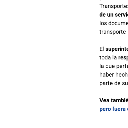
Transportes
de un servi
los documen
transporte 
El
superinte
toda la
resp
la que per
haber hecho
parte de su
Vea tambi
pero fuera 