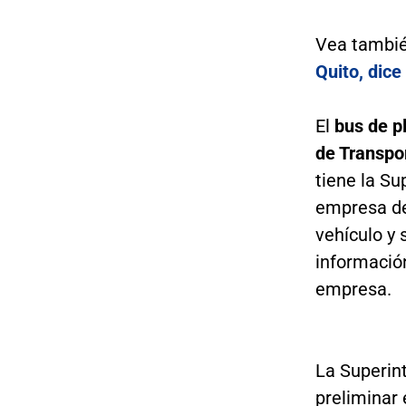
Vea tambi
Quito, dic
El
bus de p
de Transpor
tiene la S
empresa de
vehículo y
información
empresa.
La Superin
preliminar