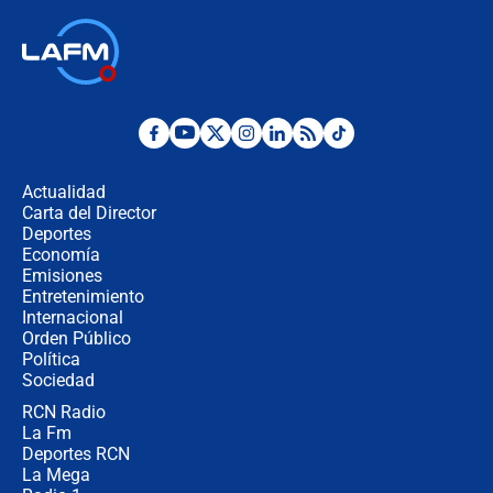
🔴 EN VIVO | Noticiero La FM con
Juan Lozano - 6 de agosto de 2026
¿Por qué De la Espriella gobernará
desde Barranquilla? Experto explica
la razón
Actualidad
Carta del Director
Estratega de Abelardo de la Espriella
Deportes
revela cómo venció a la “casta
Economía
política” en campaña: “Estaba
Emisiones
completamente seguro”
Entretenimiento
Internacional
Alias ‘Calarcá’ habría pagado $60
Orden Público
millones al mes a un supuesto
Política
coronel para filtrar información del
Ejército
Sociedad
RCN Radio
Las razones para escoger al nuevo
La Fm
director de la Policía
Deportes RCN
La Mega