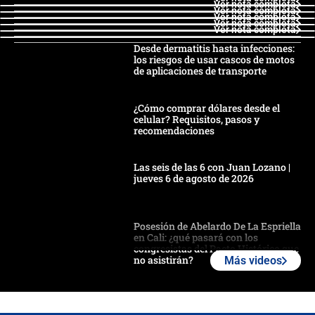
Ver nota completa
Ver nota completa
Ver nota completa
Ver nota completa
Ver nota completa
Desde dermatitis hasta infecciones:
los riesgos de usar cascos de motos
de aplicaciones de transporte
¿Cómo comprar dólares desde el
celular? Requisitos, pasos y
recomendaciones
Las seis de las 6 con Juan Lozano |
jueves 6 de agosto de 2026
Posesión de Abelardo De La Espriella
en Cali: ¿qué pasará con los
congresistas del Pacto Histórico que
no asistirán?
Más videos
Álvaro Uribe asistirá a la posesión y
crece el pulso por la elección del
contralor