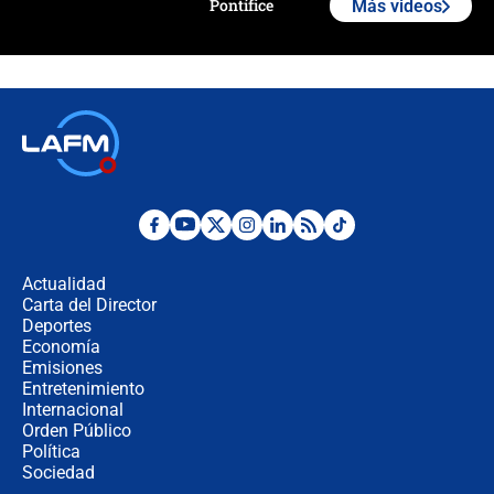
Pontífice
Más videos
Polémica por rabino, pastor y
sacerdote en la posesión de Abelardo
de la Espriella: ¿Se violó el Estado
laico?
🔴 EN VIVO | Primer discurso de
Abelardo de la Espriella como
presidente de Colombia
¿La posesión de Abelardo De la
Espriella en Cali inicia la
descentralización en Colombia? Esto
Actualidad
respondió el alcalde Eder
Carta del Director
Así será la posesión de Abelardo de
Deportes
la Espriella este 7 de agosto:
Economía
cronograma oficial y detalles clave
Emisiones
Entretenimiento
Internacional
Desde dermatitis hasta infecciones:
Orden Público
los riesgos de usar cascos de motos
Política
de aplicaciones de transporte
Sociedad