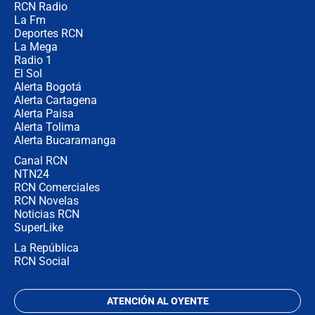
RCN Radio
¿Cómo comprar dólares desde el
La Fm
celular? Requisitos, pasos y
recomendaciones
Deportes RCN
La Mega
Radio 1
El Sol
Alerta Bogotá
Alerta Cartagena
Alerta Paisa
Alerta Tolima
Alerta Bucaramanga
Canal RCN
NTN24
RCN Comerciales
RCN Novelas
Noticias RCN
SuperLike
La República
RCN Social
ATENCIÓN AL OYENTE