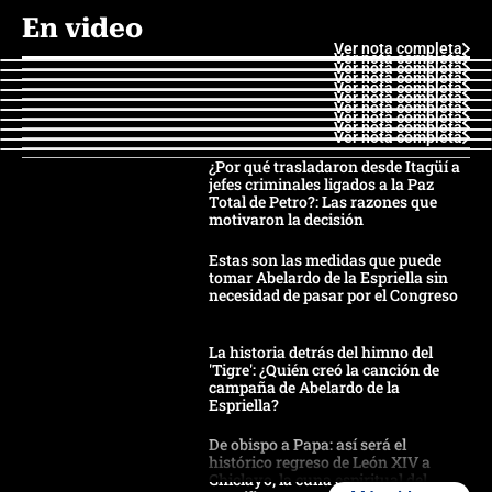
En video
Ver nota completa
Ver nota completa
Ver nota completa
Ver nota completa
Ver nota completa
Ver nota completa
Ver nota completa
Ver nota completa
Ver nota completa
Ver nota completa
¿Por qué trasladaron desde Itagüí a
jefes criminales ligados a la Paz
Total de Petro?: Las razones que
motivaron la decisión
Estas son las medidas que puede
tomar Abelardo de la Espriella sin
necesidad de pasar por el Congreso
La historia detrás del himno del
'Tigre': ¿Quién creó la canción de
campaña de Abelardo de la
Espriella?
De obispo a Papa: así será el
histórico regreso de León XIV a
Chiclayo, la cuna espiritual del