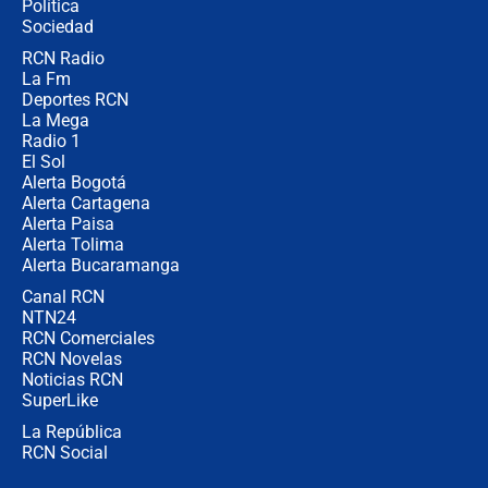
Política
Congreso de la ANDI
Sociedad
RCN Radio
María Fernanda Cabal asegura que
La Fm
Uribe tiene "aversión" a la palabra
derecha: "Es como si le hablaran del
Deportes RCN
demonio"
La Mega
Radio 1
El Sol
Alerta Bogotá
Alerta Cartagena
Alerta Paisa
Alerta Tolima
Alerta Bucaramanga
Canal RCN
NTN24
RCN Comerciales
RCN Novelas
Noticias RCN
SuperLike
La República
RCN Social