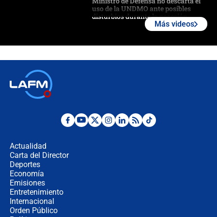
Ministro de Defensa no descarta el
uso de la UNDMO ante posibles
disturbios durante la posesión
Más videos
"No hubo fraude ni posibilidad de
fraude": Auditoría respondió a
señalamientos de Petro sobre
elección de Abelardo de La Espriella
Tras su posesión, presidente De la
Espriella empieza gira por regiones
donde perdió
Las seis de las 6 con Juan Lozano |
miércoles 5 de agosto de 2026
Actualidad
Carta del Director
🔴 EN VIVO | Noticiero La FM con
Deportes
Juan Lozano - 5 de agosto de 2026
Economía
Emisiones
Entretenimiento
Internacional
La petición de los empresarios al
Orden Público
gobierno de De la Espriella antes del