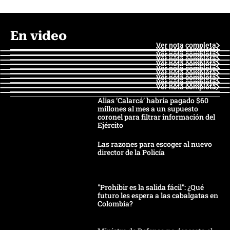
En video
Ver nota completa
Ver nota completa
Ver nota completa
Ver nota completa
Ver nota completa
Ver nota completa
Ver nota completa
Ver nota completa
Ver nota completa
Ver nota completa
Alias ‘Calarcá’ habría pagado $60
millones al mes a un supuesto
coronel para filtrar información del
Ejército
Las razones para escoger al nuevo
director de la Policía
"Prohibir es la salida fácil": ¿Qué
futuro les espera a las cabalgatas en
Colombia?