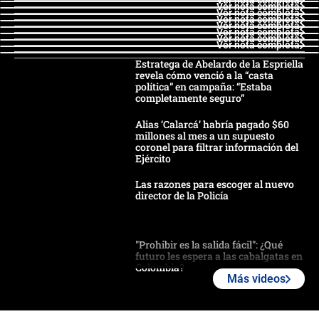
Ver nota completa
Ver nota completa
Ver nota completa
Ver nota completa
Ver nota completa
Ver nota completa
Ver nota completa
Ver nota completa
Estratega de Abelardo de la Espriella
revela cómo venció a la “casta
política” en campaña: “Estaba
completamente seguro”
Alias ‘Calarcá’ habría pagado $60
millones al mes a un supuesto
coronel para filtrar información del
Ejército
Las razones para escoger al nuevo
director de la Policía
"Prohibir es la salida fácil": ¿Qué
futuro les espera a las cabalgatas en
Colombia?
Más videos
Ministro de Defensa no descarta el
uso de la UNDMO ante posibles