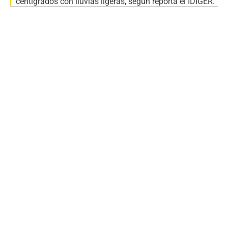
centígrados con lluvias ligeras, según reporta el IDIGER.