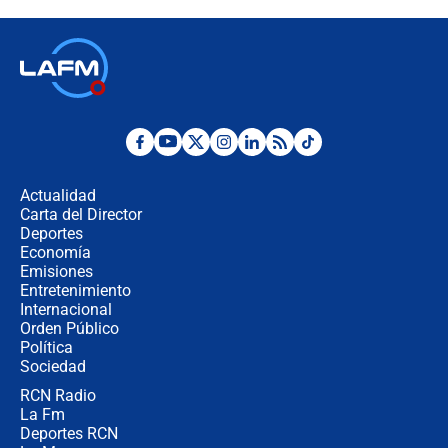
disturbios durante la posesión
"No hubo fraude ni posibilidad de
fraude": Auditoría respondió a
señalamientos de Petro sobre
elección de Abelardo de La Espriella
Tras su posesión, presidente De la
Espriella empieza gira por regiones
donde perdió
Actualidad
Carta del Director
Las seis de las 6 con Juan Lozano |
Deportes
miércoles 5 de agosto de 2026
Economía
Emisiones
Entretenimiento
Internacional
🔴 EN VIVO | Noticiero La FM con
Orden Público
Juan Lozano - 5 de agosto de 2026
Política
Sociedad
RCN Radio
La petición de los empresarios al
La Fm
gobierno de De la Espriella antes del
Congreso de la ANDI
Deportes RCN