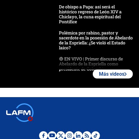
De obispo a Papa: así será el
histórico regreso de León XIV a
Chiclayo, la cuna espiritual del
Pontífice
Polémica por rabino, pastor y
sacerdote en la posesión de Abelardo
de la Espriella: ¿Se violó el Estado
laico?
🔴 EN VIVO | Primer discurso de
Abelardo de la Espriella como
presidente de Colombia
Más videos
¿La posesión de Abelardo De la
Espriella en Cali inicia la
descentralización en Colombia? Esto
respondió el alcalde Eder
Así será la posesión de Abelardo de
la Espriella este 7 de agosto:
cronograma oficial y detalles clave
Desde dermatitis hasta infecciones: