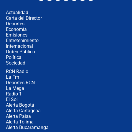
los riesgos de usar cascos de motos
de aplicaciones de transporte
Actualidad
Carta del Director
¿Cómo comprar dólares desde el
Deportes
celular? Requisitos, pasos y
Economía
recomendaciones
Emisiones
Entretenimiento
Internacional
Las seis de las 6 con Juan Lozano |
Orden Público
jueves 6 de agosto de 2026
Política
Sociedad
RCN Radio
Posesión de Abelardo De La Espriella
La Fm
en Cali: ¿qué pasará con los
congresistas del Pacto Histórico que
Deportes RCN
no asistirán?
La Mega
Radio 1
El Sol
Alerta Bogotá
Alerta Cartagena
Alerta Paisa
Alerta Tolima
Alerta Bucaramanga