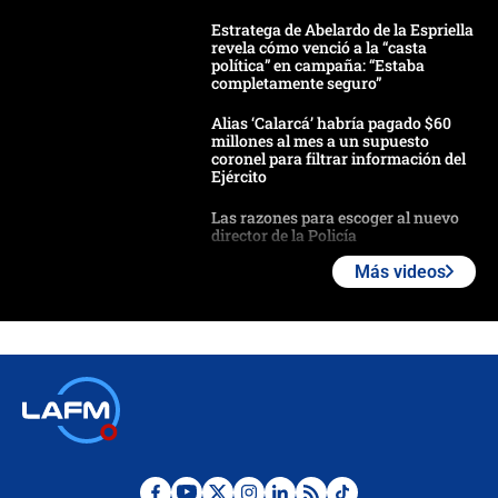
Estratega de Abelardo de la Espriella
revela cómo venció a la “casta
política” en campaña: “Estaba
completamente seguro”
Alias ‘Calarcá’ habría pagado $60
millones al mes a un supuesto
coronel para filtrar información del
Ejército
Las razones para escoger al nuevo
director de la Policía
Más videos
"Prohibir es la salida fácil": ¿Qué
futuro les espera a las cabalgatas en
Colombia?
Ministro de Defensa no descarta el
uso de la UNDMO ante posibles
disturbios durante la posesión