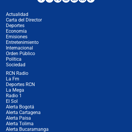
"No hubo fraude ni posibilidad de
fraude": Auditoría respondió a
señalamientos de Petro sobre
Actualidad
elección de Abelardo de La Espriella
Carta del Director
Tras su posesión, presidente De la
Deportes
Espriella empieza gira por regiones
Economía
donde perdió
Emisiones
Entretenimiento
Internacional
Las seis de las 6 con Juan Lozano |
Orden Público
miércoles 5 de agosto de 2026
Política
Sociedad
RCN Radio
🔴 EN VIVO | Noticiero La FM con
La Fm
Juan Lozano - 5 de agosto de 2026
Deportes RCN
La Mega
Radio 1
El Sol
Alerta Bogotá
Alerta Cartagena
Alerta Paisa
Alerta Tolima
Alerta Bucaramanga