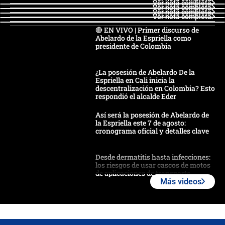
Ver nota completa
Ver nota completa
Ver nota completa
Ver nota completa
🔴 EN VIVO | Primer discurso de
Abelardo de la Espriella como
presidente de Colombia
¿La posesión de Abelardo De la
Espriella en Cali inicia la
descentralización en Colombia? Esto
respondió el alcalde Eder
Así será la posesión de Abelardo de
la Espriella este 7 de agosto:
cronograma oficial y detalles clave
Desde dermatitis hasta infecciones:
los riesgos de usar cascos de motos
de aplicaciones de transporte
Más videos
¿Cómo comprar dólares desde el
celular? Requisitos, pasos y
recomendaciones