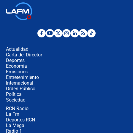
Las seis de las 6 con Juan Lozano |
jueves 6 de agosto de 2026
Posesión de Abelardo De La Espriella
en Cali: ¿qué pasará con los
congresistas del Pacto Histórico que
Actualidad
no asistirán?
Carta del Director
Álvaro Uribe asistirá a la posesión y
Deportes
crece el pulso por la elección del
Economía
contralor
Emisiones
Entretenimiento
Internacional
🔴 EN VIVO | Noticiero La FM con
Orden Público
Juan Lozano - 6 de agosto de 2026
Política
Sociedad
RCN Radio
¿Por qué De la Espriella gobernará
La Fm
desde Barranquilla? Experto explica
la razón
Deportes RCN
La Mega
Radio 1