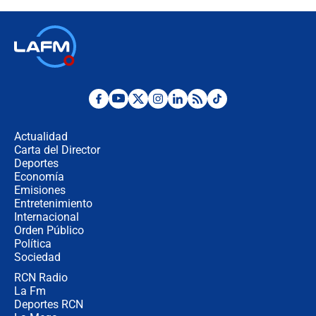
Posesión de Abelardo De La Espriella
en Cali: ¿qué pasará con los
congresistas del Pacto Histórico que
no asistirán?
Álvaro Uribe asistirá a la posesión y
crece el pulso por la elección del
contralor
Actualidad
Carta del Director
🔴 EN VIVO | Noticiero La FM con
Deportes
Juan Lozano - 6 de agosto de 2026
Economía
Emisiones
Entretenimiento
Internacional
¿Por qué De la Espriella gobernará
Orden Público
desde Barranquilla? Experto explica
Política
la razón
Sociedad
RCN Radio
Estratega de Abelardo de la Espriella
La Fm
revela cómo venció a la “casta
política” en campaña: “Estaba
Deportes RCN
completamente seguro”