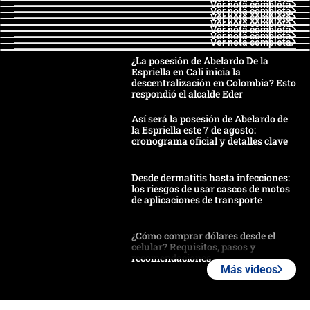
Ver nota completa
Ver nota completa
Ver nota completa
Ver nota completa
Ver nota completa
Ver nota completa
Ver nota completa
¿La posesión de Abelardo De la
Espriella en Cali inicia la
descentralización en Colombia? Esto
respondió el alcalde Eder
Así será la posesión de Abelardo de
la Espriella este 7 de agosto:
cronograma oficial y detalles clave
Desde dermatitis hasta infecciones:
los riesgos de usar cascos de motos
de aplicaciones de transporte
¿Cómo comprar dólares desde el
celular? Requisitos, pasos y
recomendaciones
Más videos
Las seis de las 6 con Juan Lozano |
jueves 6 de agosto de 2026