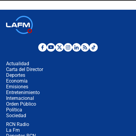
fraude": Auditoría respondió a
señalamientos de Petro sobre
elección de Abelardo de La Espriella
Tras su posesión, presidente De la
Espriella empieza gira por regiones
donde perdió
Las seis de las 6 con Juan Lozano |
miércoles 5 de agosto de 2026
Actualidad
Carta del Director
🔴 EN VIVO | Noticiero La FM con
Deportes
Juan Lozano - 5 de agosto de 2026
Economía
Emisiones
Entretenimiento
Internacional
La petición de los empresarios al
Orden Público
gobierno de De la Espriella antes del
Política
Congreso de la ANDI
Sociedad
RCN Radio
María Fernanda Cabal asegura que
La Fm
Uribe tiene "aversión" a la palabra
derecha: "Es como si le hablaran del
Deportes RCN