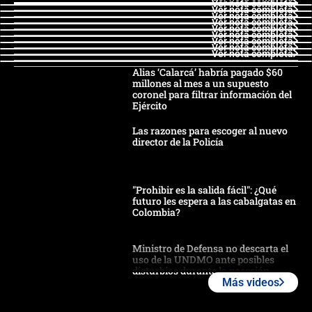
Ver nota completa
Ver nota completa
Ver nota completa
Ver nota completa
Ver nota completa
Ver nota completa
Ver nota completa
Ver nota completa
Ver nota completa
Alias ‘Calarcá’ habría pagado $60
millones al mes a un supuesto
coronel para filtrar información del
Ejército
Las razones para escoger al nuevo
director de la Policía
"Prohibir es la salida fácil": ¿Qué
futuro les espera a las cabalgatas en
Colombia?
Ministro de Defensa no descarta el
uso de la UNDMO ante posibles
disturbios durante la posesión
Más videos
"No hubo fraude ni posibilidad de