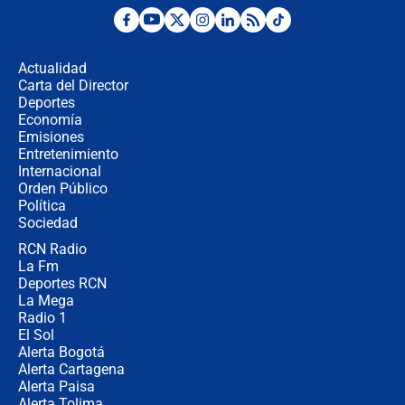
¿Por qué De la Espriella gobernará
desde Barranquilla? Experto explica
la razón
Actualidad
Carta del Director
Estratega de Abelardo de la Espriella
Deportes
revela cómo venció a la “casta
Economía
política” en campaña: “Estaba
Emisiones
completamente seguro”
Entretenimiento
Internacional
Alias ‘Calarcá’ habría pagado $60
Orden Público
millones al mes a un supuesto
Política
coronel para filtrar información del
Ejército
Sociedad
RCN Radio
Las razones para escoger al nuevo
La Fm
director de la Policía
Deportes RCN
La Mega
Radio 1
El Sol
Alerta Bogotá
Alerta Cartagena
Alerta Paisa
Alerta Tolima