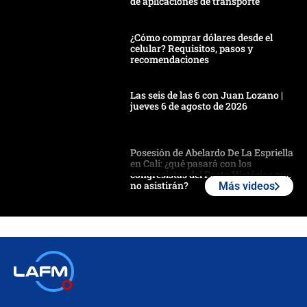
de aplicaciones de transporte
¿Cómo comprar dólares desde el
celular? Requisitos, pasos y
recomendaciones
Las seis de las 6 con Juan Lozano |
jueves 6 de agosto de 2026
Posesión de Abelardo De La Espriella
en Cali: ¿qué pasará con los
congresistas del Pacto Histórico que
no asistirán?
Más videos
Álvaro Uribe asistirá a la posesión y
crece el pulso por la elección del
contralor
🔴 EN VIVO | Noticiero La FM con
Juan Lozano - 6 de agosto de 2026