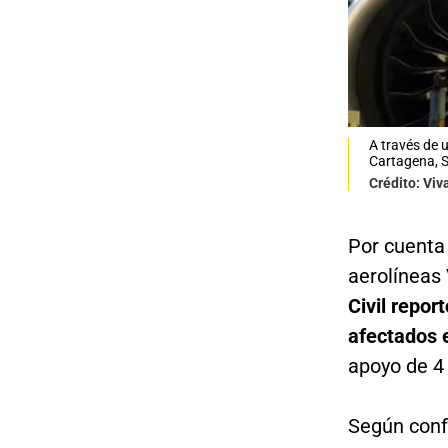
A través de u
Cartagena, 
Crédito: Viva
Por cuenta 
aerolíneas V
Civil repor
afectados e
apoyo de 4
Según conf