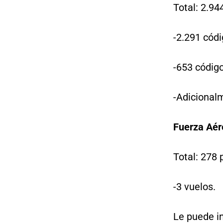
Total: 2.94
-2.291 códi
-653 códig
-Adicional
Fuerza Aér
Total: 278 
-3 vuelos.
Le puede i