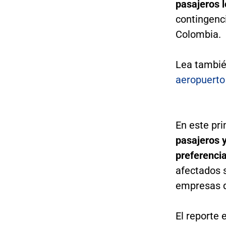
pasajeros 
contingenc
Colombia.
Lea tambi
aeropuerto 
En este pri
pasajeros y
preferenci
afectados s
empresas q
El reporte 