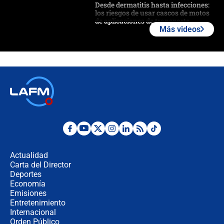
Desde dermatitis hasta infecciones:
los riesgos de usar cascos de motos
de aplicaciones de transporte
Más videos
¿Cómo comprar dólares desde el
celular? Requisitos, pasos y
recomendaciones
Las seis de las 6 con Juan Lozano |
jueves 6 de agosto de 2026
Posesión de Abelardo De La Espriella
en Cali: ¿qué pasará con los
congresistas del Pacto Histórico que
Actualidad
no asistirán?
Carta del Director
Álvaro Uribe asistirá a la posesión y
Deportes
crece el pulso por la elección del
Economía
contralor
Emisiones
Entretenimiento
Internacional
🔴 EN VIVO | Noticiero La FM con
Orden Público
Juan Lozano - 6 de agosto de 2026