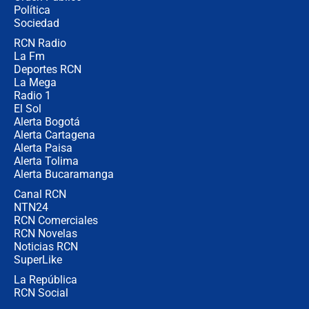
Política
Sociedad
RCN Radio
¿Por qué De la Espriella gobernará
La Fm
desde Barranquilla? Experto explica
la razón
Deportes RCN
La Mega
Radio 1
El Sol
Alerta Bogotá
Alerta Cartagena
Alerta Paisa
Alerta Tolima
Alerta Bucaramanga
Canal RCN
NTN24
RCN Comerciales
RCN Novelas
Noticias RCN
SuperLike
La República
RCN Social