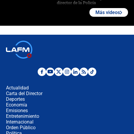
director de la Policía
Más videos
"Prohibir es la salida fácil": ¿Qué
futuro les espera a las cabalgatas en
Colombia?
Ministro de Defensa no descarta el
uso de la UNDMO ante posibles
disturbios durante la posesión
"No hubo fraude ni posibilidad de
fraude": Auditoría respondió a
señalamientos de Petro sobre
Actualidad
elección de Abelardo de La Espriella
Carta del Director
Tras su posesión, presidente De la
Deportes
Espriella empieza gira por regiones
Economía
donde perdió
Emisiones
Entretenimiento
Internacional
Las seis de las 6 con Juan Lozano |
Orden Público
miércoles 5 de agosto de 2026
Política