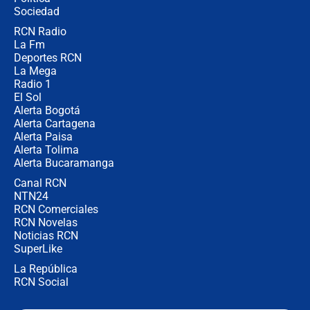
Sociedad
RCN Radio
🔴 EN VIVO | Noticiero La FM con
La Fm
Juan Lozano - 5 de agosto de 2026
Deportes RCN
La Mega
Radio 1
El Sol
Alerta Bogotá
Alerta Cartagena
Alerta Paisa
Alerta Tolima
Alerta Bucaramanga
Canal RCN
NTN24
RCN Comerciales
RCN Novelas
Noticias RCN
SuperLike
La República
RCN Social