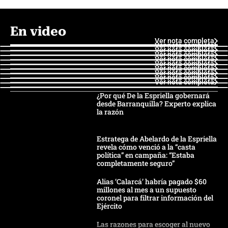
En video
Ver nota completa
Ver nota completa
Ver nota completa
Ver nota completa
Ver nota completa
Ver nota completa
Ver nota completa
Ver nota completa
Ver nota completa
Ver nota completa
¿Por qué De la Espriella gobernará
desde Barranquilla? Experto explica
la razón
Estratega de Abelardo de la Espriella
revela cómo venció a la “casta
política” en campaña: “Estaba
completamente seguro”
Alias ‘Calarcá’ habría pagado $60
millones al mes a un supuesto
coronel para filtrar información del
Ejército
Las razones para escoger al nuevo