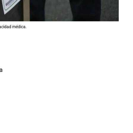
acidad médica.
a