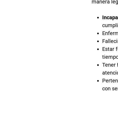
manera lega
Incapa
cumpli
Enferm
Fallec
Estar 
tiempo
Tener 
atenci
Perten
con se