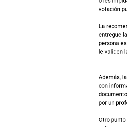
o les impi
votación p
La recomen
entregue l
persona es
le validen 
Además, la 
con inform
documento 
por un
prof
Otro punto