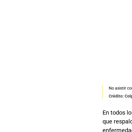
No asistir c
Crédito: Co
En todos l
que respald
enfermedad