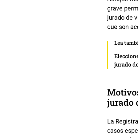
grave permi
jurado de v
que son ace
Lea tamb
Eleccione
jurado d
Motivos
jurado 
La Registra
casos espe