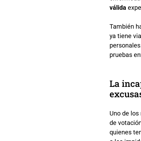
válida
exped
También ha
ya tiene v
personales.
pruebas ent
La inca
excusa
Uno de los
de votació
quienes te