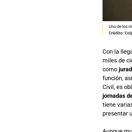
Uno de los m
Crédito: Co
Con la lleg
miles de c
como
jura
función, as
Civil, es o
jornadas d
tiene vari
presentar 
Aunque muc