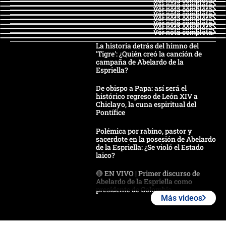
Ver nota completa
Ver nota completa
Ver nota completa
Ver nota completa
Ver nota completa
Ver nota completa
Ver nota completa
Ver nota completa
La historia detrás del himno del
'Tigre': ¿Quién creó la canción de
campaña de Abelardo de la
Espriella?
De obispo a Papa: así será el
histórico regreso de León XIV a
Chiclayo, la cuna espiritual del
Pontífice
Polémica por rabino, pastor y
sacerdote en la posesión de Abelardo
de la Espriella: ¿Se violó el Estado
laico?
🔴 EN VIVO | Primer discurso de
Abelardo de la Espriella como
presidente de Colombia
Más videos
¿La posesión de Abelardo De la
Espriella en Cali inicia la