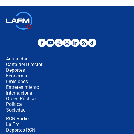
descentralización en Colombia? Esto
respondió el alcalde Eder
Así será la posesión de Abelardo de
la Espriella este 7 de agosto:
cronograma oficial y detalles clave
Desde dermatitis hasta infecciones:
los riesgos de usar cascos de motos
de aplicaciones de transporte
Actualidad
Carta del Director
¿Cómo comprar dólares desde el
Deportes
celular? Requisitos, pasos y
Economía
recomendaciones
Emisiones
Entretenimiento
Internacional
Las seis de las 6 con Juan Lozano |
Orden Público
jueves 6 de agosto de 2026
Política
Sociedad
RCN Radio
Posesión de Abelardo De La Espriella
La Fm
en Cali: ¿qué pasará con los
congresistas del Pacto Histórico que
Deportes RCN