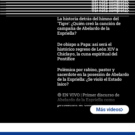
Ver nota completa
Ver nota completa
Ver nota completa
Ver nota completa
La historia detrás del himno del
'Tigre': ¿Quién creó la canción de
campaña de Abelardo de la
Espriella?
De obispo a Papa: así será el
histórico regreso de León XIV a
Chiclayo, la cuna espiritual del
Pontífice
Polémica por rabino, pastor y
sacerdote en la posesión de Abelardo
de la Espriella: ¿Se violó el Estado
laico?
🔴 EN VIVO | Primer discurso de
Abelardo de la Espriella como
presidente de Colombia
Más videos
¿La posesión de Abelardo De la
Espriella en Cali inicia la
descentralización en Colombia? Esto
respondió el alcalde Eder