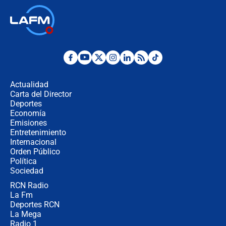
Así será la posesión de Abelardo de
la Espriella este 7 de agosto:
cronograma oficial y detalles clave
Desde dermatitis hasta infecciones:
los riesgos de usar cascos de motos
de aplicaciones de transporte
Actualidad
Carta del Director
¿Cómo comprar dólares desde el
Deportes
celular? Requisitos, pasos y
Economía
recomendaciones
Emisiones
Entretenimiento
Internacional
Las seis de las 6 con Juan Lozano |
Orden Público
jueves 6 de agosto de 2026
Política
Sociedad
RCN Radio
Posesión de Abelardo De La Espriella
La Fm
en Cali: ¿qué pasará con los
congresistas del Pacto Histórico que
Deportes RCN
no asistirán?
La Mega
Radio 1