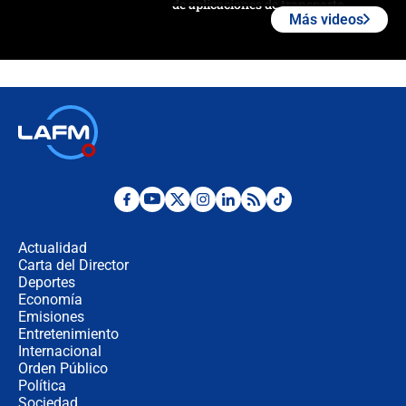
de aplicaciones de transporte
Más videos
¿Cómo comprar dólares desde el
celular? Requisitos, pasos y
recomendaciones
Las seis de las 6 con Juan Lozano |
jueves 6 de agosto de 2026
Posesión de Abelardo De La Espriella
en Cali: ¿qué pasará con los
congresistas del Pacto Histórico que
Actualidad
no asistirán?
Carta del Director
Álvaro Uribe asistirá a la posesión y
Deportes
crece el pulso por la elección del
Economía
contralor
Emisiones
Entretenimiento
Internacional
🔴 EN VIVO | Noticiero La FM con
Orden Público
Juan Lozano - 6 de agosto de 2026
Política
Sociedad