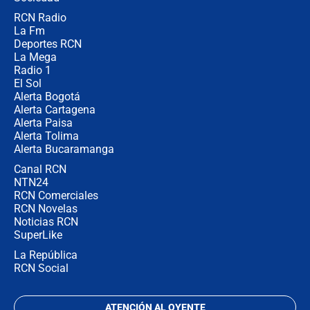
RCN Radio
¿Por qué De la Espriella gobernará
La Fm
desde Barranquilla? Experto explica
la razón
Deportes RCN
La Mega
Radio 1
El Sol
Alerta Bogotá
Alerta Cartagena
Alerta Paisa
Alerta Tolima
Alerta Bucaramanga
Canal RCN
NTN24
RCN Comerciales
RCN Novelas
Noticias RCN
SuperLike
La República
RCN Social
ATENCIÓN AL OYENTE