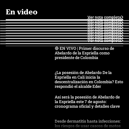
En video
Ver nota completa
Ver nota completa
Ver nota completa
Ver nota completa
Ver nota completa
Ver nota completa
Ver nota completa
Ver nota completa
Ver nota completa
Ver nota completa
🔴 EN VIVO | Primer discurso de
Abelardo de la Espriella como
presidente de Colombia
¿La posesión de Abelardo De la
Espriella en Cali inicia la
descentralización en Colombia? Esto
respondió el alcalde Eder
Así será la posesión de Abelardo de
la Espriella este 7 de agosto:
cronograma oficial y detalles clave
Desde dermatitis hasta infecciones:
los riesgos de usar cascos de motos