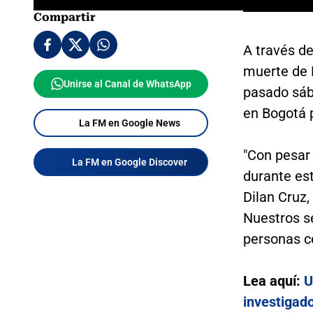
Compartir
A través de
muerte de D
Unirse al Canal de WhatsApp
pasado sáb
en Bogotá p
La FM en Google News
"Con pesar
La FM en Google Discover
durante est
Dilan Cruz,
Nuestros s
personas ce
Lea aquí:
U
investigado