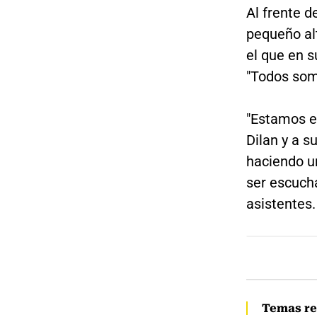
Al frente d
pequeño al
el que en s
"Todos som
"Estamos en
Dilan y a s
haciendo u
ser escucha
asistentes.
Temas re