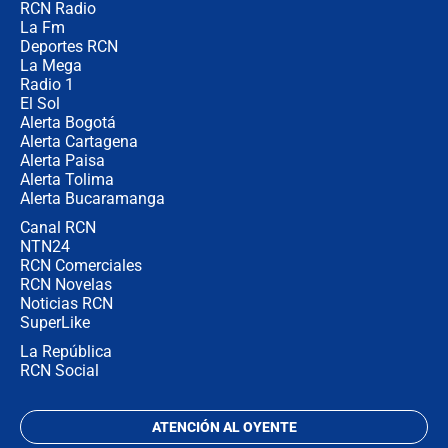
RCN Radio
¿Cómo comprar dólares desde el
La Fm
celular? Requisitos, pasos y
recomendaciones
Deportes RCN
La Mega
Radio 1
El Sol
Alerta Bogotá
Alerta Cartagena
Alerta Paisa
Alerta Tolima
Alerta Bucaramanga
Canal RCN
NTN24
RCN Comerciales
RCN Novelas
Noticias RCN
SuperLike
La República
RCN Social
ATENCIÓN AL OYENTE