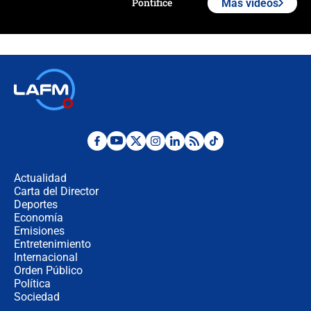
Pontífice
Más videos
Polémica por rabino, pastor y
sacerdote en la posesión de Abelardo
de la Espriella: ¿Se violó el Estado
laico?
🔴 EN VIVO | Primer discurso de
Abelardo de la Espriella como
presidente de Colombia
¿La posesión de Abelardo De la
Espriella en Cali inicia la
descentralización en Colombia? Esto
Actualidad
respondió el alcalde Eder
Carta del Director
Así será la posesión de Abelardo de
Deportes
la Espriella este 7 de agosto:
Economía
cronograma oficial y detalles clave
Emisiones
Entretenimiento
Internacional
Desde dermatitis hasta infecciones:
Orden Público
los riesgos de usar cascos de motos
Política
de aplicaciones de transporte
Sociedad