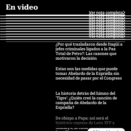
En video
Ver nota completa
Ver nota completa
Ver nota completa
Ver nota completa
Ver nota completa
Ver nota completa
Ver nota completa
Ver nota completa
Ver nota completa
Ver nota completa
¿Por qué trasladaron desde Itagüí a
jefes criminales ligados a la Paz
Total de Petro?: Las razones que
motivaron la decisión
Estas son las medidas que puede
tomar Abelardo de la Espriella sin
necesidad de pasar por el Congreso
La historia detrás del himno del
'Tigre': ¿Quién creó la canción de
campaña de Abelardo de la
Espriella?
De obispo a Papa: así será el
histórico regreso de León XIV a
Chiclayo, la cuna espiritual del