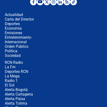
Desde dermatitis hasta infecciones:
los riesgos de usar cascos de motos
de aplicaciones de transporte
Actualidad
Carta del Director
¿Cómo comprar dólares desde el
Deportes
celular? Requisitos, pasos y
Economía
recomendaciones
Emisiones
Entretenimiento
Internacional
Las seis de las 6 con Juan Lozano |
Orden Público
jueves 6 de agosto de 2026
Política
Sociedad
RCN Radio
Posesión de Abelardo De La Espriella
La Fm
en Cali: ¿qué pasará con los
congresistas del Pacto Histórico que
Deportes RCN
no asistirán?
La Mega
Radio 1
El Sol
Alerta Bogotá
Alerta Cartagena
Alerta Paisa
Alerta Tolima