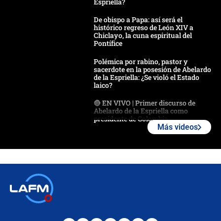
Espriella?
De obispo a Papa: así será el
histórico regreso de León XIV a
Chiclayo, la cuna espiritual del
Pontífice
Polémica por rabino, pastor y
sacerdote en la posesión de Abelardo
de la Espriella: ¿Se violó el Estado
laico?
🔴 EN VIVO | Primer discurso de
Abelardo de la Espriella como
presidente de Colombia
Más videos
¿La posesión de Abelardo De la
Espriella en Cali inicia la
descentralización en Colombia? Esto
respondió el alcalde Eder
Así será la posesión de Abelardo de
la Espriella este 7 de agosto:
cronograma oficial y detalles clave