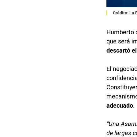
Crédito: La
Humberto d
que será i
descartó e
El negocia
confidenci
Constituyen
mecanism
adecuado.
“Una Asamb
de largas 