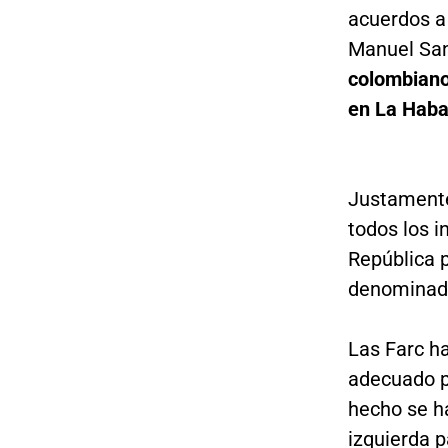
acuerdos a 
Manuel San
colombiano
en La Hab
Justamente
todos los 
República p
denominad
Las Farc h
adecuado p
hecho se ha
izquierda 