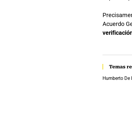
Precisamen
Acuerdo Gen
verificació
Temas re
Humberto De 