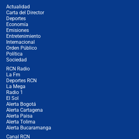
congresistas del Pacto Histórico que
Actualidad
no asistirán?
Carta del Director
Álvaro Uribe asistirá a la posesión y
Deportes
crece el pulso por la elección del
Economía
contralor
Emisiones
Entretenimiento
Internacional
🔴 EN VIVO | Noticiero La FM con
Orden Público
Juan Lozano - 6 de agosto de 2026
Política
Sociedad
RCN Radio
¿Por qué De la Espriella gobernará
La Fm
desde Barranquilla? Experto explica
la razón
Deportes RCN
La Mega
Radio 1
El Sol
Alerta Bogotá
Alerta Cartagena
Alerta Paisa
Alerta Tolima
Alerta Bucaramanga
Canal RCN