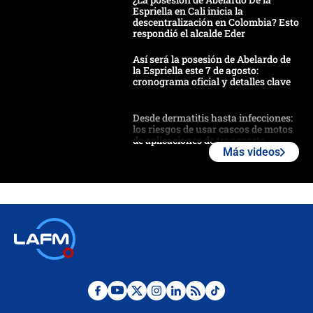
Espriella en Cali inicia la
descentralización en Colombia? Esto
respondió el alcalde Eder
Así será la posesión de Abelardo de
la Espriella este 7 de agosto:
cronograma oficial y detalles clave
Desde dermatitis hasta infecciones:
los riesgos de usar cascos de motos
de aplicaciones de transporte
Más videos
¿Cómo comprar dólares desde el
celular? Requisitos, pasos y
recomendaciones
Las seis de las 6 con Juan Lozano |
jueves 6 de agosto de 2026
Posesión de Abelardo De La Espriella
en Cali: ¿qué pasará con los