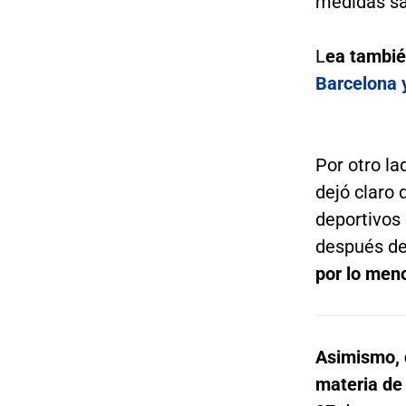
medidas sa
L
ea tambi
Barcelona 
Por otro la
dejó claro 
deportivos 
después del
por lo men
Asimismo, d
materia de