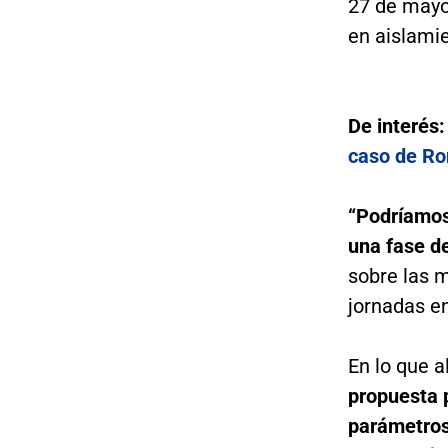
27 de mayo
en aislamie
De interés
caso de Ro
“Podríamos
una fase d
sobre las 
jornadas en
En lo que a
propuesta p
parámetros