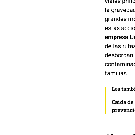
viales prin
la gravedad
grandes mo
estas accio
empresa U
de las ruta
desbordan 
contaminac
familias.
Lea tamb
Caída de
prevenci