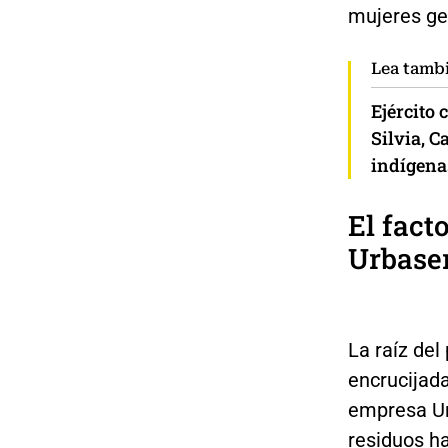
mujeres ge
Lea tamb
Ejército
Silvia, 
indígena
El fact
Urbase
La raíz del
encrucijada
empresa Ur
residuos ha