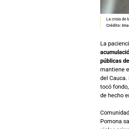
La crisis de
Crédito: Ima
La pacienci
acumulació
públicas d
mantiene en
del Cauca. 
tocó fondo,
de hecho en
Comunidade
Pomona sali