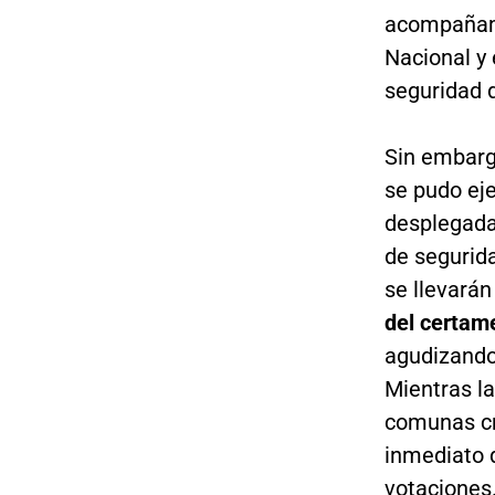
acompañami
Nacional y 
seguridad d
Sin embargo
se pudo ej
desplegada 
de segurid
se llevará
del certame
agudizando
Mientras la
comunas cr
inmediato 
votaciones