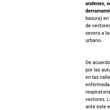
andenes, s
derramamie
basura) en 
de vectore
severa a la
urbano.
De acuerdo
por las aut
en las call
enfermedad
respiratori
vectores. L
ante este e