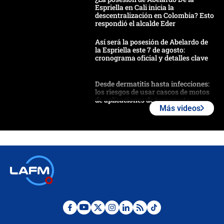
Espriella en Cali inicia la
descentralización en Colombia? Esto
respondió el alcalde Eder
Así será la posesión de Abelardo de
la Espriella este 7 de agosto:
cronograma oficial y detalles clave
Desde dermatitis hasta infecciones:
los riesgos de usar cascos de motos
de aplicaciones de transporte
Más videos
¿Cómo comprar dólares desde el
celular? Requisitos, pasos y
recomendaciones
Las seis de las 6 con Juan Lozano |
jueves 6 de agosto de 2026
Posesión de Abelardo De La Espriella
en Cali: ¿qué pasará con los