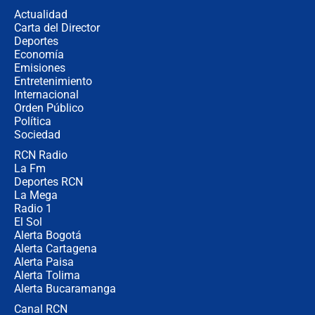
congresistas del Pacto Histórico que
Actualidad
no asistirán?
Carta del Director
Álvaro Uribe asistirá a la posesión y
Deportes
crece el pulso por la elección del
Economía
contralor
Emisiones
Entretenimiento
Internacional
🔴 EN VIVO | Noticiero La FM con
Orden Público
Juan Lozano - 6 de agosto de 2026
Política
Sociedad
RCN Radio
¿Por qué De la Espriella gobernará
La Fm
desde Barranquilla? Experto explica
la razón
Deportes RCN
La Mega
Radio 1
El Sol
Alerta Bogotá
Alerta Cartagena
Alerta Paisa
Alerta Tolima
Alerta Bucaramanga
Canal RCN