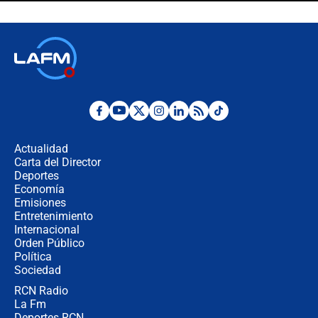
Espriella en Cali inicia la
descentralización en Colombia? Esto
respondió el alcalde Eder
Así será la posesión de Abelardo de
la Espriella este 7 de agosto:
cronograma oficial y detalles clave
Desde dermatitis hasta infecciones:
los riesgos de usar cascos de motos
de aplicaciones de transporte
Actualidad
Carta del Director
¿Cómo comprar dólares desde el
Deportes
celular? Requisitos, pasos y
Economía
recomendaciones
Emisiones
Entretenimiento
Internacional
Las seis de las 6 con Juan Lozano |
Orden Público
jueves 6 de agosto de 2026
Política
Sociedad
RCN Radio
Posesión de Abelardo De La Espriella
La Fm
en Cali: ¿qué pasará con los
congresistas del Pacto Histórico que
Deportes RCN