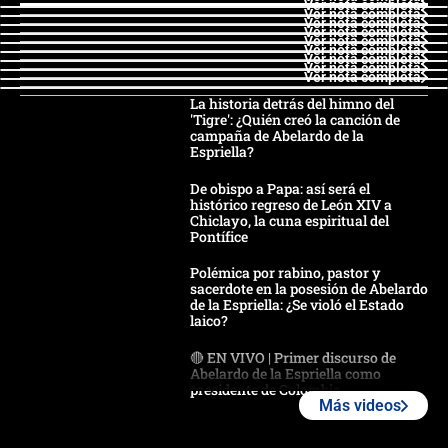
Ver nota completa
Ver nota completa
Ver nota completa
Ver nota completa
Ver nota completa
Ver nota completa
Ver nota completa
Ver nota completa
Ver nota completa
La historia detrás del himno del
'Tigre': ¿Quién creó la canción de
campaña de Abelardo de la
Espriella?
De obispo a Papa: así será el
histórico regreso de León XIV a
Chiclayo, la cuna espiritual del
Pontífice
Polémica por rabino, pastor y
sacerdote en la posesión de Abelardo
de la Espriella: ¿Se violó el Estado
laico?
🔴 EN VIVO | Primer discurso de
Abelardo de la Espriella como
presidente de Colombia
Más videos
¿La posesión de Abelardo De la