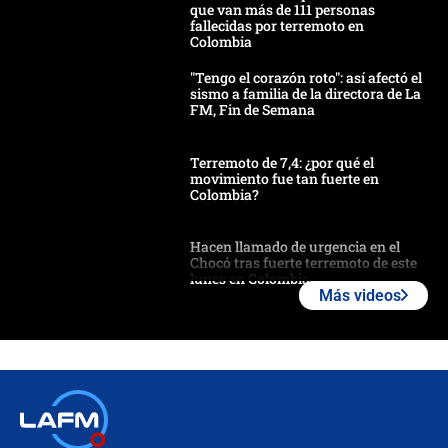
que van más de 111 personas
fallecidas por terremoto en
Colombia
"Tengo el corazón roto": así afectó el
sismo a familia de la directora de La
FM, Fin de Semana
Terremoto de 7,4: ¿por qué el
movimiento fue tan fuerte en
Colombia?
Hacen llamado de urgencia en el
Chocó tras fuerte terremoto de este
lunes en Colombia
Más videos
Estas fueron las medidas que activó
la UNGRD tras el fuerte terremoto de
7,4 hoy en Colombia
Terremoto en Cali: colapsó edificio
de tres pisos y rescataron a una
niña entre los escombros