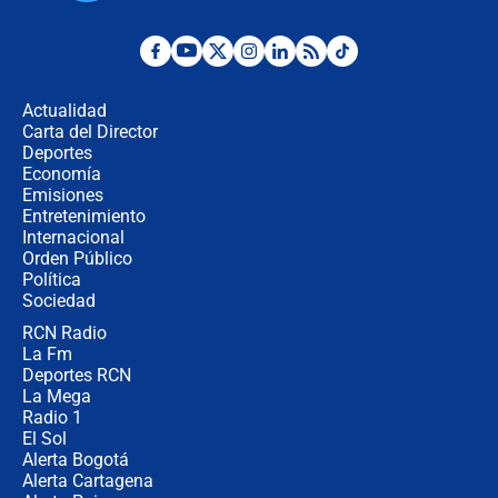
Fuerte temblor en Colombia hoy:
evacúan edificios y reportan daños
en Pereira, Armenia y Medellín
Actualidad
Carta del Director
Fuerte terremoto en Colombia se
Deportes
registró hoy 10 de agosto; sacudida
Economía
se sintió en varias ciudades
Emisiones
Entretenimiento
Internacional
🔴 EN VIVO | Noticiero La FM con
Orden Público
Juan Lozano - 10 de agosto de 2026
Política
Sociedad
RCN Radio
¿Por qué trasladaron desde Itagüí a
La Fm
jefes criminales ligados a la Paz
Total de Petro?: Las razones que
Deportes RCN
motivaron la decisión
La Mega
Radio 1
El Sol
Alerta Bogotá
Alerta Cartagena