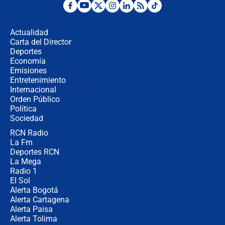
Posesión de Abelardo De La Espriella
en Cali: ¿qué pasará con los
congresistas del Pacto Histórico que
Actualidad
no asistirán?
Carta del Director
Álvaro Uribe asistirá a la posesión y
Deportes
crece el pulso por la elección del
Economía
contralor
Emisiones
Entretenimiento
Internacional
🔴 EN VIVO | Noticiero La FM con
Orden Público
Juan Lozano - 6 de agosto de 2026
Política
Sociedad
RCN Radio
¿Por qué De la Espriella gobernará
La Fm
desde Barranquilla? Experto explica
la razón
Deportes RCN
La Mega
Radio 1
El Sol
Alerta Bogotá
Alerta Cartagena
Alerta Paisa
Alerta Tolima