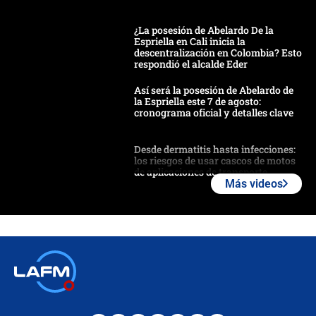
¿La posesión de Abelardo De la
Espriella en Cali inicia la
descentralización en Colombia? Esto
respondió el alcalde Eder
Así será la posesión de Abelardo de
la Espriella este 7 de agosto:
cronograma oficial y detalles clave
Desde dermatitis hasta infecciones:
los riesgos de usar cascos de motos
de aplicaciones de transporte
Más videos
¿Cómo comprar dólares desde el
celular? Requisitos, pasos y
recomendaciones
Las seis de las 6 con Juan Lozano |
jueves 6 de agosto de 2026