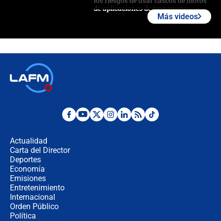
los riesgos de usar cascos de motos
de aplicaciones de transporte
Más videos
¿Cómo comprar dólares desde el
celular? Requisitos, pasos y
recomendaciones
Las seis de las 6 con Juan Lozano |
jueves 6 de agosto de 2026
Posesión de Abelardo De La Espriella
en Cali: ¿qué pasará con los
congresistas del Pacto Histórico que
Actualidad
no asistirán?
Carta del Director
Álvaro Uribe asistirá a la posesión y
Deportes
crece el pulso por la elección del
Economía
contralor
Emisiones
Entretenimiento
Internacional
🔴 EN VIVO | Noticiero La FM con
Orden Público
Juan Lozano - 6 de agosto de 2026
Política