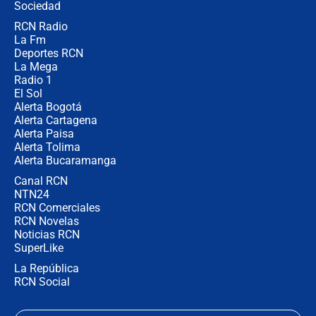
Sociedad
RCN Radio
¿Por qué De la Espriella gobernará
La Fm
desde Barranquilla? Experto explica
la razón
Deportes RCN
La Mega
Radio 1
El Sol
Alerta Bogotá
Alerta Cartagena
Alerta Paisa
Alerta Tolima
Alerta Bucaramanga
Canal RCN
NTN24
RCN Comerciales
RCN Novelas
Noticias RCN
SuperLike
La República
RCN Social