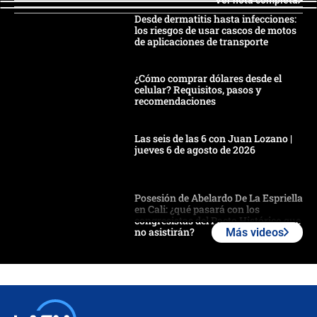
Desde dermatitis hasta infecciones:
los riesgos de usar cascos de motos
de aplicaciones de transporte
¿Cómo comprar dólares desde el
celular? Requisitos, pasos y
recomendaciones
Las seis de las 6 con Juan Lozano |
jueves 6 de agosto de 2026
Posesión de Abelardo De La Espriella
en Cali: ¿qué pasará con los
congresistas del Pacto Histórico que
no asistirán?
Más videos
Álvaro Uribe asistirá a la posesión y
crece el pulso por la elección del
contralor