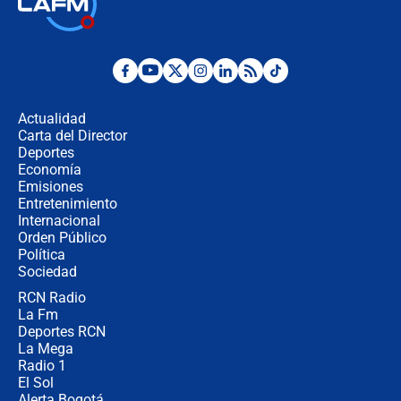
🔴 EN VIVO | Noticiero La FM con
Juan Lozano - 6 de agosto de 2026
¿Por qué De la Espriella gobernará
desde Barranquilla? Experto explica
la razón
Actualidad
Carta del Director
Estratega de Abelardo de la Espriella
Deportes
revela cómo venció a la “casta
Economía
política” en campaña: “Estaba
Emisiones
completamente seguro”
Entretenimiento
Internacional
Alias ‘Calarcá’ habría pagado $60
Orden Público
millones al mes a un supuesto
Política
coronel para filtrar información del
Ejército
Sociedad
RCN Radio
Las razones para escoger al nuevo
La Fm
director de la Policía
Deportes RCN
La Mega
Radio 1
El Sol
Alerta Bogotá